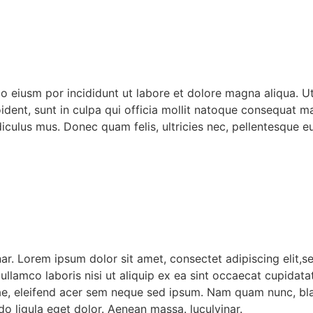
do eiusm por incididunt ut labore et dolore magna aliqua. 
oident, sunt in culpa qui officia mollit natoque consequat ma
culus mus. Donec quam felis, ultricies nec, pellentesque eu
r. Lorem ipsum dolor sit amet, consectet adipiscing elit,s
llamco laboris nisi ut aliquip ex ea sint occaecat cupidatat
ae, eleifend acer sem neque sed ipsum. Nam quam nunc, bland
 ligula eget dolor. Aenean massa. luculvinar.