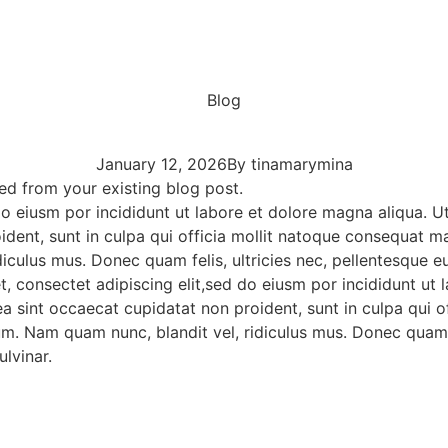
Blog
January 12, 2026
By
tinamarymina
lled from your existing blog post.
do eiusm por incididunt ut labore et dolore magna aliqua. 
oident, sunt in culpa qui officia mollit natoque consequat ma
iculus mus. Donec quam felis, ultricies nec, pellentesque 
t, consectet adipiscing elit,sed do eiusm por incididunt ut
x ea sint occaecat cupidatat non proident, sunt in culpa qu
sum. Nam quam nunc, blandit vel, ridiculus mus. Donec quam f
lvinar.